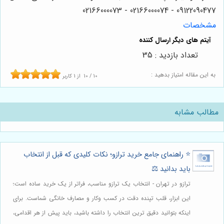
09122090477 - 02166000074 - 02166000073
مشخصات
تعداد بازدید : 35
به این مقاله امتیاز بدهید :
10
/
10
از
1
کاربر
مطالب مشابه
⭐️ راهنمای جامع خرید ترازو؛ نکات کلیدی که قبل از انتخاب
باید بدانید ⚖️
ترازو در تهران - انتخاب یک ترازو مناسب، فراتر از یک خرید ساده است؛
این ابزار، قلب تپنده دقت در کسب وکار و مصارف خانگی شماست. برای
اینکه بتوانید دقیق ترین انتخاب را داشته باشید، باید پیش از هر اقدامی،