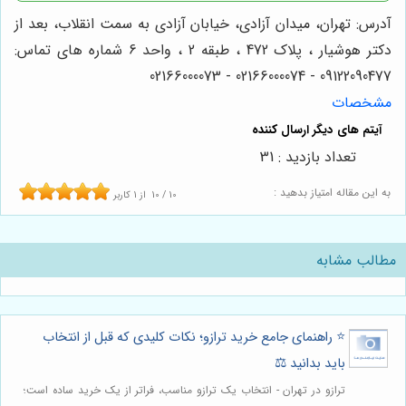
آدرس: تهران، میدان آزادی، خیابان آزادی به سمت انقلاب، بعد از
دکتر هوشیار ، پلاک 472 ، طبقه 2 ، واحد 6 شماره های تماس:
09122090477 - 02166000074 - 02166000073
مشخصات
تعداد بازدید : 31
به این مقاله امتیاز بدهید :
10
/
10
از
1
کاربر
مطالب مشابه
⭐️ راهنمای جامع خرید ترازو؛ نکات کلیدی که قبل از انتخاب
باید بدانید ⚖️
ترازو در تهران - انتخاب یک ترازو مناسب، فراتر از یک خرید ساده است؛