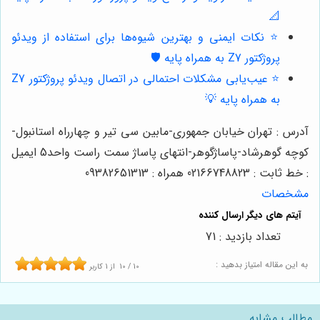
📐
⭐️ نکات ایمنی و بهترین شیوه‌ها برای استفاده از ویدئو
پروژکتور Z7 به همراه پایه 🛡️
⭐️ عیب‌یابی مشکلات احتمالی در اتصال ویدئو پروژکتور Z7
به همراه پایه 💡
آدرس : تهران خیابان جمهوری-مابین سی تیر و چهارراه استانبول-
کوچه گوهرشاد-پاساژگوهر-انتهای پاساژ سمت راست واحد5 ایمیل
: خط ثابت : 02166748823 همراه : 09382651313
مشخصات
تعداد بازدید : 71
به این مقاله امتیاز بدهید :
10
/
10
از
1
کاربر
مطالب مشابه