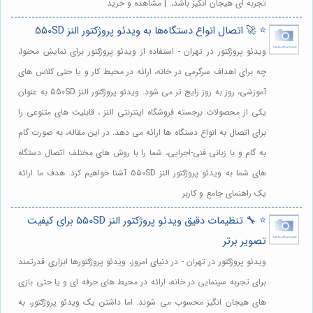
تجربه ای هیجان انگیز باشد،. | مشاهده و خرید
⭐️ 🚀 اتصال انواع دستگاه‌ها به ویدئو پروژکتور النز 550SD
ویدئو پروژکتور در تهران - استفاده از ویدئو پروژکتور برای نمایش محتوا،
چه برای اهداف سرگرمی در خانه، ارائه در محیط کار و یا حتی کلاس های
آموزشی، روز به روز رایج تر می شود. ویدئو پروژکتور النز 550SD به عنوان
یکی از محصولات برجسته فروشگاه اینترنتی النز ، قابلیت های متنوعی را
برای اتصال به انواع دستگاه ها ارائه می دهد. در این مقاله، به صورت گام
به گام و با زبانی فنی-اجرایی، شما را با روش های مختلف اتصال دستگاه
های شما به ویدئو پروژکتور النز 550SD آشنا خواهیم کرد. هدف ما ارائه
یک راهنمای جامع و کاربر
⭐️ 🔧 تنظیمات دقیق ویدئو پروژکتور النز 550SD برای کیفیت
تصویر برتر
ویدئو پروژکتور در تهران - در دنیای امروز، ویدئو پروژکتورها ابزاری قدرتمند
برای تجربه سینمایی در خانه، ارائه در محیط های حرفه ای و یا حتی بازی
های هیجان انگیز محسوب می شوند. اما داشتن یک ویدئو پروژکتور، به