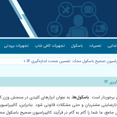
غذایی
تعمیرات
باسکول
تجهیزات کافی شاپ
تجهیزات برودتی
یبراسیون صحیح باسکول محک: تضمین صحت اندازه‌گیری 💯
»
یری 💯
 برخوردار است.
باسکول‌ها
، به عنوان ابزارهای کلیدی در سنجش وزن کا
 نارضایتی مشتریان و حتی مشکلات قانونی شود. بنابراین، کالیبراس
مع، ما شما را گام به گام در فرآیند کالیبراسیون صحیح باسکول مح