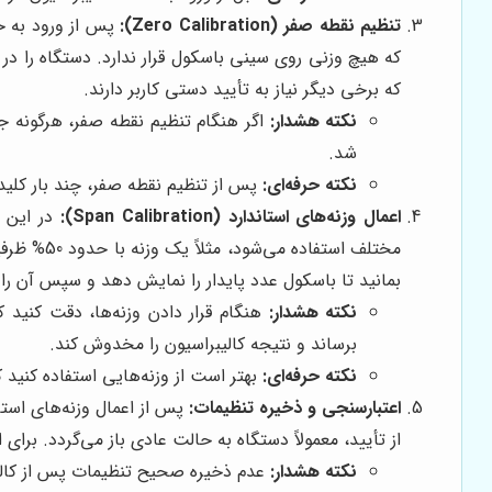
تنظیم نقطه صفر (Zero Calibration):
پس از ورود به ح
که هیچ وزنی روی سینی باسکول قرار ندارد. دستگاه را در
که برخی دیگر نیاز به تأیید دستی کاربر دارند.
نکته هشدار:
اگر هنگام تنظیم نقطه صفر، هرگونه جس
شد.
نکته حرفه‌ای:
پس از تنظیم نقطه صفر، چند بار کلید 
اعمال وزنه‌های استاندارد (Span Calibration):
در این م
بمانید تا باسکول عدد پایدار را نمایش دهد و سپس آن را 
نکته هشدار:
هنگام قرار دادن وزنه‌ها، دقت کنید ک
برساند و نتیجه کالیبراسیون را مخدوش کند.
نکته حرفه‌ای:
بهتر است از وزنه‌هایی استفاده کنید که کل ظرفیت باسکول را پ
اعتبارسنجی و ذخیره تنظیمات:
پس از اعمال وزنه‌های است
از تأیید، معمولاً دستگاه به حالت عادی باز می‌گردد. برای
نکته هشدار:
عدم ذخیره صحیح تنظیمات پس از کالیبر