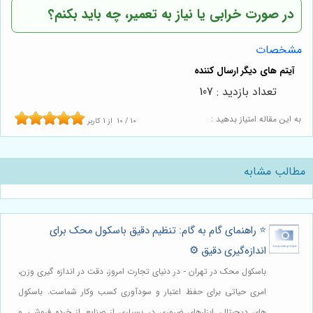
در صورت خرابی یا نیاز به تعمیر، چه باید بکنم؟
مشخصات
تعداد بازدید : 107
به این مقاله امتیاز بدهید :
10
/
10
از
1
کاربر
مطالب مشابه
⭐️ راهنمای گام به گام: تنظیم دقیق باسکول محک برای
اندازه‌گیری دقیق ⚙️
باسکول محک در تهران - در دنیای تجارت امروز، دقت در اندازه گیری وزن،
امری حیاتی برای حفظ اعتبار و سودآوری کسب وکار شماست. باسکول
های دیجیتال، ابزارهای ضروری در بسیاری از صنایع از خرده فروشی و