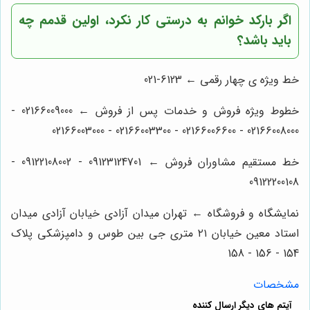
اگر بارکد خوانم به درستی کار نکرد، اولین قدمم چه
باید باشد؟
خط ویژه ی چهار رقمی ← 6123-021
خطوط ویژه فروش و خدمات پس از فروش ← 02166009000 -
02166008000 - 02166006600 - 02166003300 - 02166003000
خط مستقیم مشاوران فروش ← 09123124701 - 09122108002 -
09122200108
نمایشگاه و فروشگاه ← تهران میدان آزادی خیابان آزادی میدان
استاد معین خیابان ۲۱ متری جی بین طوس و دامپزشکی پلاک
154 - 156 - 158
مشخصات