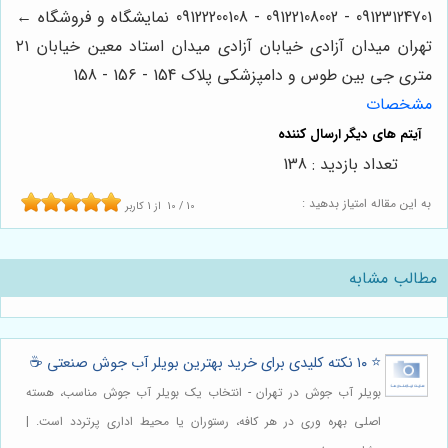
09123124701 - 09122108002 - 09122200108 نمایشگاه و فروشگاه ←
تهران میدان آزادی خیابان آزادی میدان استاد معین خیابان ۲۱
متری جی بین طوس و دامپزشکی پلاک 154 - 156 - 158
مشخصات
تعداد بازدید : 138
به این مقاله امتیاز بدهید :
10
/
10
از
1
کاربر
مطالب مشابه
⭐️ ۱۰ نکته کلیدی برای خرید بهترین بویلر آب جوش صنعتی ☕
بویلر آب جوش در تهران - انتخاب یک بویلر آب جوش مناسب، هسته
اصلی بهره وری در هر کافه، رستوران یا محیط اداری پرتردد است. |