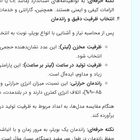
نکته حرفه‌ای:
به گوا
الزامات کیفی و ایمنی هستند. همچنین، گارانتی و خدمات
انتخاب ظرفیت دقیق و راندمان
پس از محاسبه نیاز و آشنایی با انواع بویلر، نوبت به انت
ظرفیت مخزن (لیتر):
این عدد نشان‌دهنده حجمی از
انتخاب شود.
ظرفیت تولید در ساعت (لیتر بر ساعت):
این پارامتر
زیاد و مداوم، ایده‌آل است.
راندمان حرارتی:
این نسبت، میزان انرژی حرارتی ورود
85-90%)، اتلاف انرژی کمتری دارند و در بلندمدت، هزینه‌های عملیاتی شما را به طور قابل توجهی کاهش می‌دهند.
هنگام مقایسه مدل‌ها، به اعداد مربوط به ظرفیت تولید در
برآورده کند.
نکته حرفه‌ای:
راندمان یک بویلر، به مرور زمان و با انب
حفظ راندمان در طول عمر مفید دستگاه، بسیار مؤثر است.