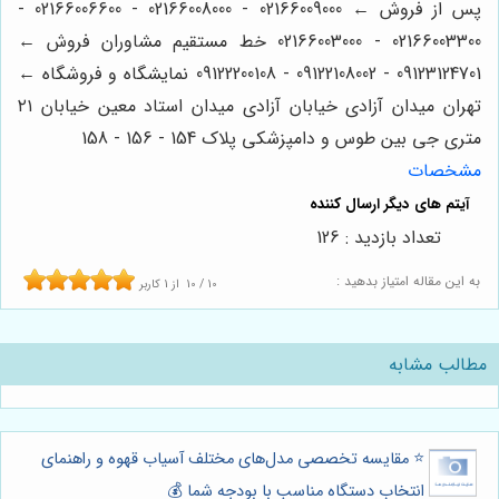
پس از فروش ← 02166009000 - 02166008000 - 02166006600 -
02166003300 - 02166003000 خط مستقیم مشاوران فروش ←
09123124701 - 09122108002 - 09122200108 نمایشگاه و فروشگاه ←
تهران میدان آزادی خیابان آزادی میدان استاد معین خیابان ۲۱
متری جی بین طوس و دامپزشکی پلاک 154 - 156 - 158
مشخصات
تعداد بازدید : 126
به این مقاله امتیاز بدهید :
10
/
10
از
1
کاربر
مطالب مشابه
⭐️ مقایسه تخصصی مدل‌های مختلف آسیاب قهوه و راهنمای
انتخاب دستگاه مناسب با بودجه شما 💰