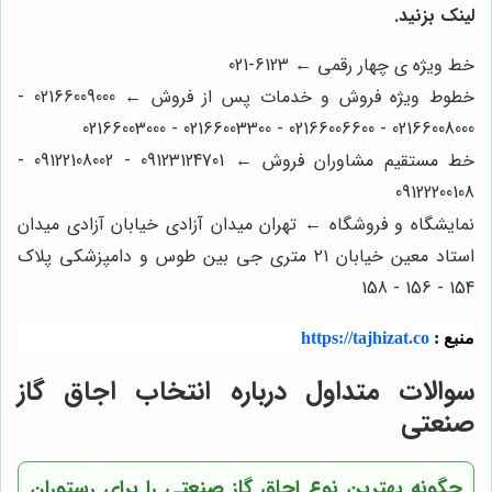
لینک بزنید.
خط ویژه ی چهار رقمی ← 6123-021
خطوط ویژه فروش و خدمات پس از فروش ← 02166009000 -
02166008000 - 02166006600 - 02166003300 - 02166003000
خط مستقیم مشاوران فروش ← 09123124701 - 09122108002 -
09122200108
نمایشگاه و فروشگاه ← تهران میدان آزادی خیابان آزادی میدان
استاد معین خیابان ۲۱ متری جی بین طوس و دامپزشکی پلاک
154 - 156 - 158
منبع :
https://tajhizat.co
سوالات متداول درباره انتخاب اجاق گاز
صنعتی
چگونه بهترین نوع اجاق گاز صنعتی را برای رستوران