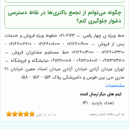
چگونه می‌توانم از تجمع باکتری‌ها در نقاط دسترسی
دشوار جلوگیری کنم؟
خط ویژه ی چهار رقمی ← 6123-021 خطوط ویژه فروش و خدمات
پس از فروش ← 02166009000 - 02166008000 - 02166006600 -
02166003300 - 02166003000 خط مستقیم مشاوران فروش ←
09123124701 - 09122108002 - 09122200108 نمایشگاه و فروشگاه ←
تهران میدان آزادی خیابان آزادی میدان استاد معین خیابان ۲۱
متری جی بین طوس و دامپزشکی پلاک 154 - 156 - 158
مشخصات
تعداد بازدید : 141
به این مقاله امتیاز بدهید :
10
/
10
از
1
کاربر