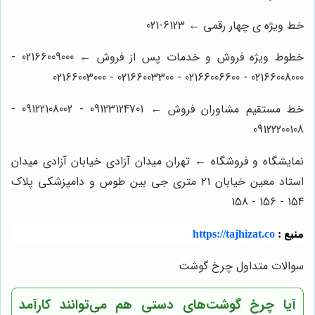
خط ویژه ی چهار رقمی ← 6123-021
خطوط ویژه فروش و خدمات پس از فروش ← 02166009000 -
02166008000 - 02166006600 - 02166003300 - 02166003000
خط مستقیم مشاوران فروش ← 09123124701 - 09122108002 -
09122200108
نمایشگاه و فروشگاه ← تهران میدان آزادی خیابان آزادی میدان
استاد معین خیابان ۲۱ متری جی بین طوس و دامپزشکی پلاک
154 - 156 - 158
منبع :
https://tajhizat.co
سوالات متداول چرخ گوشت
آیا چرخ گوشت‌های دستی هم می‌توانند کارآمد