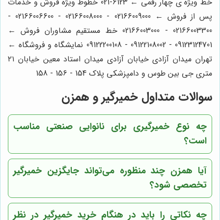
خط ویژه ی چهار رقمی ← 6123-021 خطوط ویژه فروش و خدمات
پس از فروش ← 02166009000 - 02166008000 - 02166006600 -
02166003300 - 02166003000 خط مستقیم مشاوران فروش ←
09123124701 - 09122108002 - 09122200108 نمایشگاه و فروشگاه ←
تهران میدان آزادی خیابان آزادی میدان استاد معین خیابان ۲۱
متری جی بین طوس و دامپزشکی پلاک 154 - 156 - 158
سوالات متداول خمیرگیر و همزن
چه نوع خمیرگیری برای نانوایی صنعتی مناسب
است؟
آیا همزن چند منظوره می‌تواند جایگزین خمیرگیر
تخصصی شود؟
چه نکاتی را باید در هنگام خرید خمیرگیر در نظر