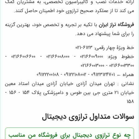
ارائه خدمات نصب و کالیبراسیون تخصصی، به مشتریان کمک
می کند تا از عملکرد صحیح ترازوی خود اطمینان حاصل کنند.
فروشگاه تراز ایران
با تکیه بر تجربه و تخصص خود، بهترین گزینه
را برای شما پیشنهاد می دهد.
خط ویژۀ چهار رقمی: 6123-021
خطوط ویژه: 02166009000 - 02166008000 - 02166006600 -
02166003300 - 02166003000
همراه ← 09123124701 - 09122108002 - 09122200108
نشانی : تهران میدان آزادی خیابان آزادی میدان استاد معین
خیابان ۲۱ متری جی بین طوس و دامپزشکی پلاک 154 - 156 -
158
سوالات متداول ترازوی دیجیتال
چه نوع ترازوی دیجیتال برای فروشگاه من مناسب