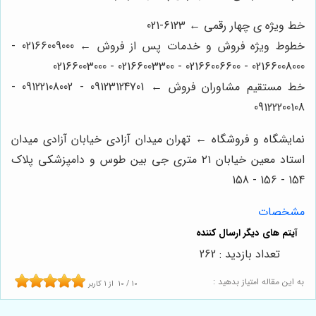
خط ویژه ی چهار رقمی ← 6123-021
خطوط ویژه فروش و خدمات پس از فروش ← 02166009000 -
02166008000 - 02166006600 - 02166003300 - 02166003000
خط مستقیم مشاوران فروش ← 09123124701 - 09122108002 -
09122200108
نمایشگاه و فروشگاه ← تهران میدان آزادی خیابان آزادی میدان
استاد معین خیابان ۲۱ متری جی بین طوس و دامپزشکی پلاک
154 - 156 - 158
مشخصات
تعداد بازدید : 262
به این مقاله امتیاز بدهید :
10
/
10
از
1
کاربر