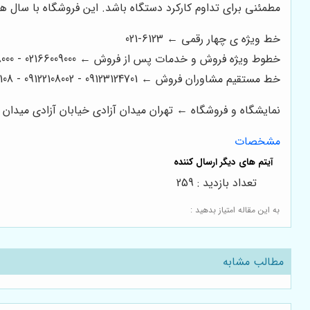
مطمئنی برای تداوم کارکرد دستگاه باشد. این فروشگاه با سال ه
خط ویژه ی چهار رقمی ← 6123-021
خطوط ویژه فروش و خدمات پس از فروش ← 02166009000 - 02166008000 - 02166006600 - 02166003300 - 02166003000
خط مستقیم مشاوران فروش ← 09123124701 - 09122108002 - 09122200108
نمایشگاه و فروشگاه ← تهران میدان آزادی خیابان آزادی میدان استاد معین خیابان ۲۱ متری جی بین طوس و
مشخصات
تعداد بازدید : 259
به این مقاله امتیاز بدهید :
مطالب مشابه