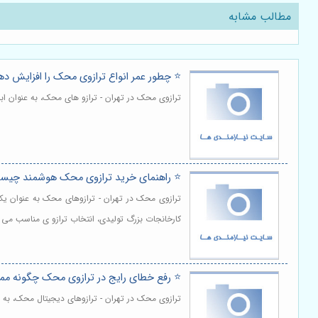
مطالب مشابه
⭐️ چطور عمر انواع ترازوی محک را افزایش ده
ترازوی محک در تهران - ترازو های محک، به عنوان اب
⭐️ راهنمای خرید ترازوی محک هوشمند چیس
ترازوی محک در تهران - ترازوهای محک به عنوان یکی
کارخانجات بزرگ تولیدی، انتخاب ترازو ی مناسب می ت
⭐️ رفع خطای رایج در ترازوی محک چگونه م
ترازوی محک در تهران - ترازوهای دیجیتال محک، به عن