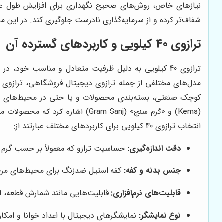
نیازهای خاص، روش‌های صحیح نگهداری برای افزایش طول عم
شفاف‌تر کرده و از سرمایه‌گذاری نادرست جلوگیری کند. در این م
ترازوی 40 کیلویی و کاربردهای گسترده آن
ترازوی 40 کیلویی به دلیل ظرفیت متعادل و مناسب خود
مدل‌های مختلفی از جمله ترازوی دیجیتال فروشگاهی، ترازوی 
کوچک صنعتی، بسته‌بندی محصولات و یا حتی در محیط‌های آموز
(Kems) و «گرم سنج» (Gram Sanj)
انتخاب ترازوی 40 کیلویی برای کاربردهای مختلف عبارتند از:
دقت اندازه‌گیری:
حساسیت ترازو که معمولاً بر حسب گرم (مثلاً ۱ گرم، ۲ گرم یا ۵ گرم) تعریف می‌شود، برای مشاغلی مانند قنادی یا عطاری که نیاز به دقت بالا
جنس بدنه و کفه:
کفه استیل ضدزنگ برای محیط‌های مرطوب
قابلیت‌های نرم‌افزاری:
قابلیت‌هایی مانند شمارش قطعه، ات
نوع نمایشگر:
نمایشگرهای دیجیتال با اعداد خوانا و امک