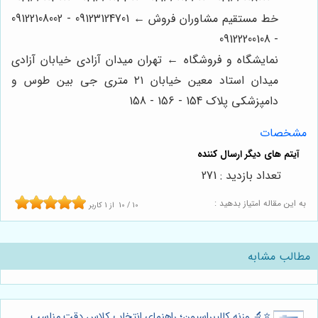
خط مستقیم مشاوران فروش ← 09123124701 - 09122108002
- 09122200108
نمایشگاه و فروشگاه ← تهران میدان آزادی خیابان آزادی
میدان استاد معین خیابان ۲۱ متری جی بین طوس و
دامپزشکی پلاک 154 - 156 - 158
مشخصات
تعداد بازدید : 271
به این مقاله امتیاز بدهید :
10
/
10
از
1
کاربر
مطالب مشابه
⭐️🔬 وزنه کالیبراسیون؛ راهنمای انتخاب کلاس دقت مناسب