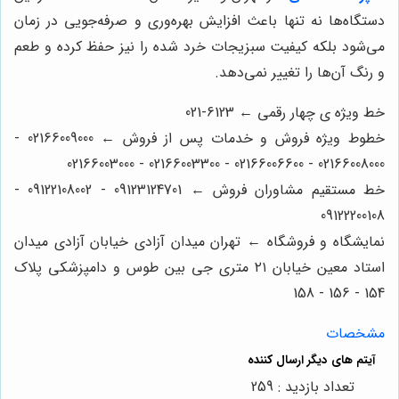
دستگاه‌ها نه تنها باعث افزایش بهره‌وری و صرفه‌جویی در زمان
می‌شود بلکه کیفیت سبزیجات خرد شده را نیز حفظ کرده و طعم
و رنگ آن‌ها را تغییر نمی‌دهد.
خط ویژه ی چهار رقمی ← 6123-021
خطوط ویژه فروش و خدمات پس از فروش ← 02166009000 -
02166008000 - 02166006600 - 02166003300 - 02166003000
خط مستقیم مشاوران فروش ← 09123124701 - 09122108002 -
09122200108
نمایشگاه و فروشگاه ← تهران میدان آزادی خیابان آزادی میدان
استاد معین خیابان ۲۱ متری جی بین طوس و دامپزشکی پلاک
154 - 156 - 158
مشخصات
تعداد بازدید : 259