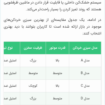
سیستم خشک‌کن داخلی یا قابلیت قرار دادن در ماشین ظرفشویی
هستند که روند تمیز کردن را بسیار راحت‌تر می‌کند.
در ادامه، یک جدول مقایسه‌ای از بهترین سبزی خردکن‌های
موجود در بازار ارائه شده است تا کاربران بتوانند با دید بهتری
انتخاب کنند:
مدل سبزی خردکن
قدرت موتور
ظرفیت مخزن
نوع تیغه
مدل A
بالا
بزرگ
استیل ضد ز
مدل B
متوسط
متوسط
استیل ضد ز
مدل C
بالا
کوچک
استیل ضد ز
مدل D
متوسط
بزرگ
استیل ضد ز