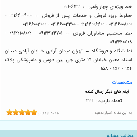
خط ویژه ی چهار رقمی ← 6123-021
خطوط ویژه فروش و خدمات پس از فروش ← 02166009000 -
02166008000 - 02166006600 - 02166003300 - 02166003000
خط مستقیم مشاوران فروش ← 09123124701 - 09122108002 -
09122200108
نمایشگاه و فروشگاه ← تهران میدان آزادی خیابان آزادی میدان
استاد معین خیابان ۲۱ متری جی بین طوس و دامپزشکی پلاک
154 - 156 - 158
مشخصات
تعداد بازدید : 236
به این مقاله امتیاز بدهید :
10
/
10
از
1
کاربر
مطالب مشابه