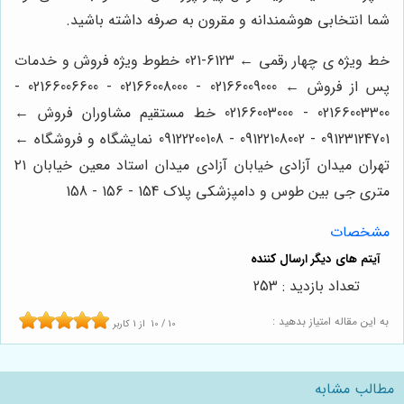
شما انتخابی هوشمندانه و مقرون به صرفه داشته باشید.
خط ویژه ی چهار رقمی ← 6123-021 خطوط ویژه فروش و خدمات
پس از فروش ← 02166009000 - 02166008000 - 02166006600 -
02166003300 - 02166003000 خط مستقیم مشاوران فروش ←
09123124701 - 09122108002 - 09122200108 نمایشگاه و فروشگاه ←
تهران میدان آزادی خیابان آزادی میدان استاد معین خیابان ۲۱
متری جی بین طوس و دامپزشکی پلاک 154 - 156 - 158
مشخصات
تعداد بازدید : 253
به این مقاله امتیاز بدهید :
10
/
10
از
1
کاربر
مطالب مشابه