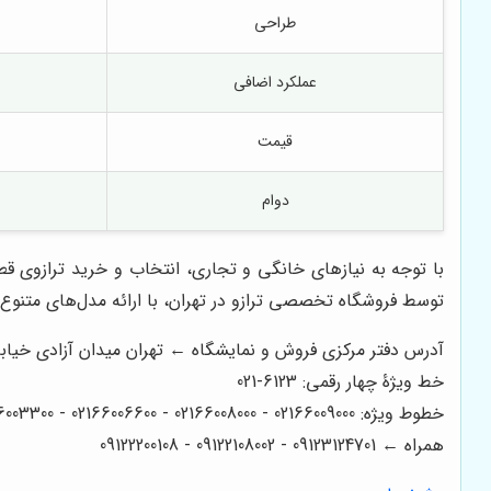
طراحی
عملکرد اضافی
قیمت
دوام
با توجه به نیازهای خانگی و تجاری، انتخاب و خرید
ترازوی قط
توسط فروشگاه تخصصی ترازو در تهران، با ارائه مدل‌های متنوع
آدرس دفتر مرکزی فروش و نمایشگاه ← تهران میدان آزادی خیابان آزادی میدان استاد معین خیابان 
خط ویژۀ چهار رقمی: 6123-021
خطوط ویژه: 02166009000 - 02166008000 - 02166006600 - 02166003300 - 02166003000
همراه ← 09123124701 - 09122108002 - 09122200108