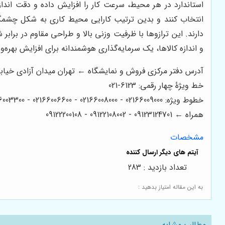
استاندارد در هر محیط، سرعت کار را افزایش داده و دقت انداز
انتخاب کنند و بدین ترتیب کارایی محیط کاری به شکل چشمگیری 
دارند. این ترازوها با ظرفیت وزنی بالا و طراحی مقاوم در براب
و اندازه کالاها، یک سرمایه‌گذاری هوشمندانه برای افزایش بهر
آدرس دفتر مرکزی فروش و نمایشگاه ← تهران میدان آزادی خیابان آزادی میدان استاد معین خیابان 
خط ویژۀ چهار رقمی: 6123-021
خطوط ویژه: 02166009000 - 02166008000 - 02166006600 - 02166003300 - 02166003000
همراه ← 09123124701 - 09122108002 - 09122200108
مشخصات
تعداد بازدید : 283
به این مقاله امتیاز بدهید :
مطالب مشابه