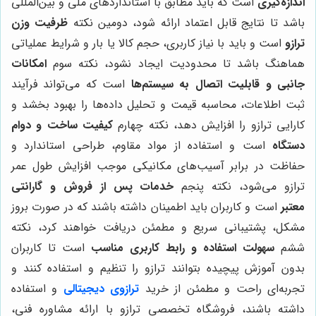
اندازه‌گیری
است که باید مطابق با استانداردهای ملی و بین‌المللی
باشد تا نتایج قابل اعتماد ارائه شود، دومین نکته
ظرفیت وزن
ترازو
است و باید با نیاز کاربری، حجم کالا یا بار و شرایط عملیاتی
هماهنگ باشد تا محدودیت ایجاد نشود، نکته سوم
امکانات
جانبی و قابلیت اتصال به سیستم‌ها
است که می‌تواند فرآیند
ثبت اطلاعات، محاسبه قیمت و تحلیل داده‌ها را بهبود بخشد و
کارایی ترازو را افزایش دهد، نکته چهارم
کیفیت ساخت و دوام
دستگاه
است و استفاده از مواد مقاوم، طراحی استاندارد و
حفاظت در برابر آسیب‌های مکانیکی موجب افزایش طول عمر
ترازو می‌شود، نکته پنجم
خدمات پس از فروش و گارانتی
معتبر
است و کاربران باید اطمینان داشته باشند که در صورت بروز
مشکل، پشتیبانی سریع و مطمئن دریافت خواهند کرد، نکته
ششم
سهولت استفاده و رابط کاربری مناسب
است تا کاربران
بدون آموزش پیچیده بتوانند ترازو را تنظیم و استفاده کنند و
تجربه‌ای راحت و مطمئن از خرید
ترازوی دیجیتالی
و استفاده
داشته باشند، فروشگاه تخصصی ترازو با ارائه مشاوره فنی،