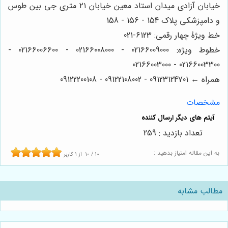
خیابان آزادی میدان استاد معین خیابان ۲۱ متری جی بین طوس
و دامپزشکی پلاک 154 - 156 - 158
خط ویژۀ چهار رقمی: 6123-021
خطوط ویژه: 02166009000 - 02166008000 - 02166006600 -
02166003300 - 02166003000
همراه ← 09123124701 - 09122108002 - 09122200108
مشخصات
تعداد بازدید : 259
به این مقاله امتیاز بدهید :
10
/
10
از
1
کاربر
مطالب مشابه