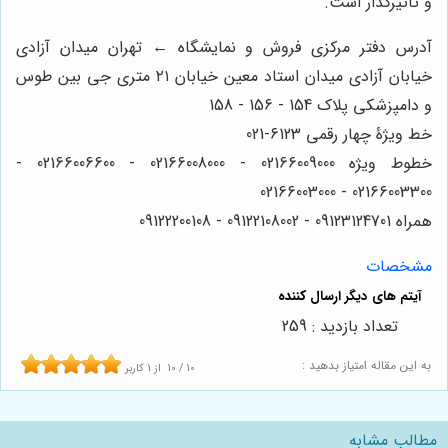
و تأثیرگذار است.
آدرس دفتر مرکزی فروش و نمایشگاه ← تهران میدان آزادی
خیابان آزادی میدان استاد معین خیابان ۲۱ متری جی بین طوس
و دامپزشکی پلاک 154 - 156 - 158
خط ویژۀ چهار رقمی 6123-021
خطوط ویژه 02166009000 - 02166008000 - 02166006600 -
02166003300 - 02166003000
همراه 09123124701 - 09122108002 - 09122200108
مشخصات
تعداد بازدید : 259
به این مقاله امتیاز بدهید :
10
/
10
از
1
کاربر
مطالب مشابه