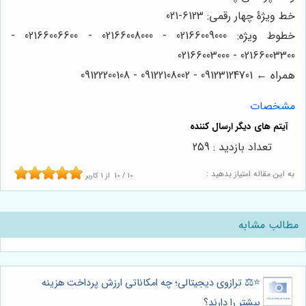
خط ویژۀ چهار رقمی: 6123-021
خطوط ویژه: 02166009000 - 02166008000 - 02166006600 -
02166003300 - 02166003000
همراه ← 09123124701 - 09122108002 - 09122200108
مشخصات
تعداد بازدید : 259
به این مقاله امتیاز بدهید :
10
/
10
از
1
کاربر
مطالب مشابه
⭐️⚖️ ترازوی دیجیتالی؛ چه امکاناتی ارزش پرداخت هزینه
بیشتر را دارند؟