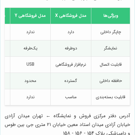
ویژگی‌ها
مدل فروشگاهی X
مدل فروشگاهی Y
مدل
چاپگر داخلی
دارد
ندارد
نمایشگر
دوطرفه
یک‌طرفه
لمس
قابلیت اتصال
نرم‌افزار فروشگاهی
USB
ش
حافظه داخلی
گسترده
محدود
ب
قابلیت بسته‌بندی
مناسب
ندارد
آدرس دفتر مرکزی فروش و نمایشگاه ← تهران میدان آزادی
خیابان آزادی میدان استاد معین خیابان ۲۱ متری جی بین طوس
و دامپزشکی پلاک 154 - 156 - 158