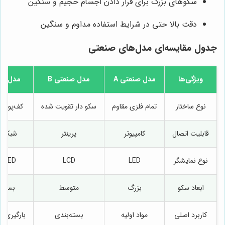
سکوهای بزرگ برای قرار دادن اجسام حجیم و سنگین
دقت بالا حتی در شرایط استفاده مداوم و سنگین
جدول مقایسه‌ای مدل‌های صنعتی
ویژگی‌ها
مدل صنعتی A
مدل صنعتی B
مدل صن
نوع ساختار
تمام فلزی مقاوم
سکو دار تقویت شده
کف‌پوشی
قابلیت اتصال
کامپیوتر
پرینتر
شبکه 
نوع نمایشگر
LED
LCD
LED صنعتی
ابعاد سکو
بزرگ
متوسط
بسیار
کاربرد اصلی
مواد اولیه
بسته‌بندی
بارگیری‌ه