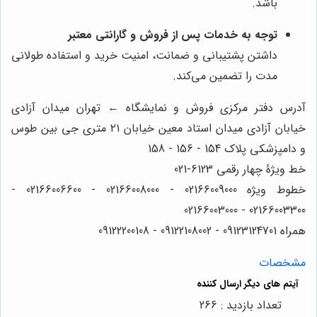
باشد.
توجه به خدمات پس از فروش و گارانتی معتبر
داشتن پشتیبانی و ضمانت، امنیت خرید و استفاده طولانی
مدت را تضمین می‌کند.
آدرس دفتر مرکزی فروش و نمایشگاه ← تهران میدان آزادی
خیابان آزادی میدان استاد معین خیابان ۲۱ متری جی بین طوس
و دامپزشکی پلاک 154 - 156 - 158
خط ویژۀ چهار رقمی 6123-021
خطوط ویژه 02166009000 - 02166008000 - 02166006600 -
02166003300 - 02166003000
همراه 09123124701 - 09122108002 - 09122200108
مشخصات
تعداد بازدید : 266