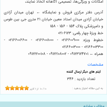
امکانات و ویژگی‌ها، تصمیمی آگاهانه اتخاذ نمایند،
آدرس دفتر مرکزی فروش و نمایشگاه ← تهران میدان آزادی
خیابان آزادی میدان استاد معین خیابان ۲۱ متری جی بین طوس
و دامپزشکی پلاک 154 - 156 - 158
خط ویژۀ چهار رقمی: 6123-021
خطوط ویژه: 02166009000 - 02166008000 - 02166006600 -
02166003300 - 02166003000
همراه ← 09123124701 - 09122108002 - 09122200108
مشخصات
تعداد بازدید : 346
به این مقاله امتیاز بدهید :
10
/
10
از
1
کاربر
مطالب مشابه