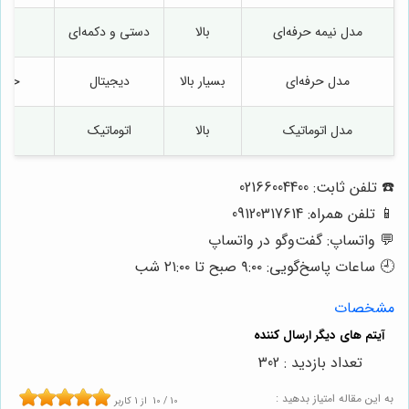
مدل نیمه حرفه‌ای
بالا
دستی و دکمه‌ای
دار
مدل حرفه‌ای
بسیار بالا
دیجیتال
حرفه
مدل اتوماتیک
بالا
اتوماتیک
دار
☎️ تلفن ثابت: 02166004400
📱 تلفن همراه: 09120317614
💬 واتساپ: گفت‌وگو در واتساپ
🕘 ساعات پاسخ‌گویی: ۹:۰۰ صبح تا ۲۱:۰۰ شب
مشخصات
تعداد بازدید : 302
به این مقاله امتیاز بدهید :
10
/
10
از
1
کاربر