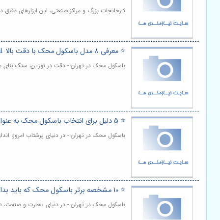
کارخانجات بزرگ و مراکز صنعتی، این ابزارهای دقیق د
⭐️ معرفی 8 مدل باسکول محک با دقت بالا 📊
باسکول محک در تهران - دقت در توزین، سنگ بنای 
⭐️ 5 دلیل برای انتخاب باسکول محک به عنوان ابزار اندازه‌گیری خود 🔍
باسکول محک در تهران - در دنیای پرشتاب امروز، اند
⭐️ 10 مشخصه برتر باسکول محک که باید بدانید 📏
باسکول محک در تهران - در دنیای تجارت و صنعت، د