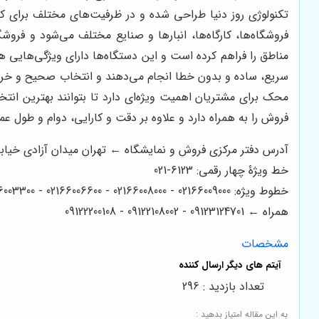
تکنولوژی روز دنیا طراحی شده و در ظرفیت‌های مختلف برای ک
فروشگاه‌ها، کارگاه‌ها، انبارها و صنایع مختلف می‌شود و فر
مناطق را فراهم کرده است و این دستگاه‌ها دارای ویژگی‌هایی
سریع، ساده و بدون خطا انجام می‌دهند و انتخاب صحیح و خرید 
محک برای مشتریان اهمیت ویژه‌ای دارد تا بتوانند بهترین ا
فروش را به همراه دارد و علاوه بر دقت و کارایی، دوام و طول ع
آدرس دفتر مرکزی فروش و نمایشگاه ← تهران میدان آزادی خیابان آزادی میدان استاد معین خیابان 
خط ویژۀ چهار رقمی: 6123-021
خطوط ویژه: 02166009000 - 02166008000 - 02166006600 - 02166003300 - 02166003000
همراه ← 09123124701 - 09122108002 - 09122200108
مشخصات
تعداد بازدید : 296
به این مقاله امتیاز بدهید :