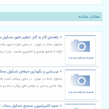
مطالب مشابه
⭐️ راهنمای گام به گام: تنظیم دقیق باسکول م
باسکول محک در تهران - در دنیای تجارت امروز، دقت 
گرفته تا صنایع تولیدی و کشاورزی هستند. یکی از ب
⭐️ عیب‌یابی و نگهداری حرفه‌ای باسکول محک:
باسکول محک در تهران - در دنیای پرشتاب کسب وکاره
مواد غذایی و حتی در مقیاس های بزرگتر در بنادر و
⭐️ نحوه کالیبراسیون صحیح باسکول محک: 