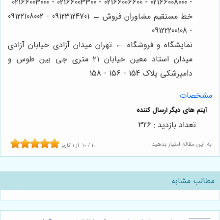
- 02166008000 - 02166006600 - 02166003300 - 02166003000
خط مستقیم مشاوران فروش ← 09123124701 - 09122108002
- 09122200108
نمایشگاه و فروشگاه ← تهران میدان آزادی خیابان آزادی
میدان استاد معین خیابان ۲۱ متری جی بین طوس و
دامپزشکی پلاک 154 - 156 - 158
مشخصات
تعداد بازدید : 326
به این مقاله امتیاز بدهید :
10
/
10
از
1
کاربر
مطالب مشابه