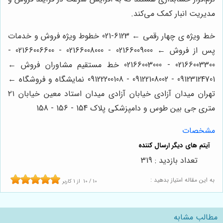
مدیریت انبار کمک می‌کند.
خط ویژه ی چهار رقمی ← 6123-021 خطوط ویژه فروش و خدمات
پس از فروش ← 02166009000 - 02166008000 - 02166006600 -
02166003300 - 02166003000 خط مستقیم مشاوران فروش ←
09123124701 - 09122108002 - 09122200108 نمایشگاه و فروشگاه ←
تهران میدان آزادی خیابان آزادی میدان استاد معین خیابان ۲۱
متری جی بین طوس و دامپزشکی پلاک 154 - 156 - 158
مشخصات
تعداد بازدید : 319
به این مقاله امتیاز بدهید :
10
/
10
از
1
کاربر
مطالب مشابه