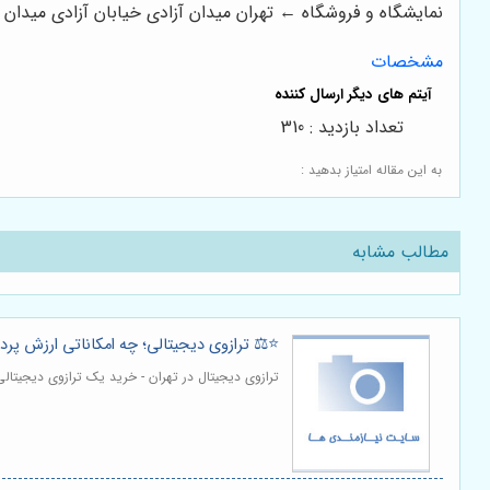
نمایشگاه و فروشگاه ← تهران میدان آزادی خیابان آزادی میدان استاد معین خیابان ۲۱ متری جی بین طوس و
مشخصات
تعداد بازدید : 310
به این مقاله امتیاز بدهید :
مطالب مشابه
⭐️⚖️ ترازوی دیجیتالی؛ چه امکاناتی ارزش پرد
ترازوی دیجیتال در تهران - خرید یک ترازوی دیجیتالی