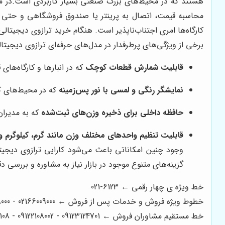
هستند که در محیط‌های بزرگ صنعتی بسیار کاربردی است.در میان
محاسبه قیمت، اتصال به پرینتر یا صندوق فروشگاهی و حتی انتقا
کارگاه‌ها امری اجتناب‌ناپذیر است. هنگام خرید ترازوی دیجیتا
برخی از ویژگی‌های پرطرفدار در مدل‌های حرفه‌ای ترازوی دیجیتالی 
قابلیت شمارش قطعات کوچک
که در انبارها و کارگاه‌ها
نمایشگر رنگی و لمسی با نور پس‌زمینه
که در محیط‌های کم
حافظه داخلی برای ذخیره وزن‌های ثبت‌شده
که به مدیران
قابلیت تنظیم واحدهای مختلف وزن مانند گرم، کیلوگرم 
وجود چنین امکاناتی باعث می‌شود کارایی ترازوی دیجیتا
گزینه‌های متنوع موجود در بازار نیاز به مشاوره و بررسی د
خط ویژه ی چهار رقمی ← 6123-021
خطوط ویژه فروش و خدمات پس از فروش ← 02166009000 - 02166008000 - 02166006600 - 02166003300 - 02166003000
خط مستقیم مشاوران فروش ← 09123124701 - 09122108002 - 09122200108