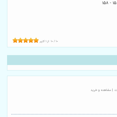
10
/
10
از
1
کاربر
ست. | مشاهده و خرید