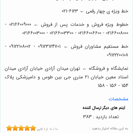
خط ویژه ی چهار رقمی ← 6123-021
خطوط ویژه فروش و خدمات پس از فروش ← 02166009000 -
02166008000 - 02166006600 - 02166003300 - 02166003000
خط مستقیم مشاوران فروش ← 09123124701 - 09122108002 -
09122200108
نمایشگاه و فروشگاه ← تهران میدان آزادی خیابان آزادی میدان
استاد معین خیابان ۲۱ متری جی بین طوس و دامپزشکی پلاک
154 - 156 - 158
مشخصات
تعداد بازدید : 383
به این مقاله امتیاز بدهید :
10
/
10
از
1
کاربر