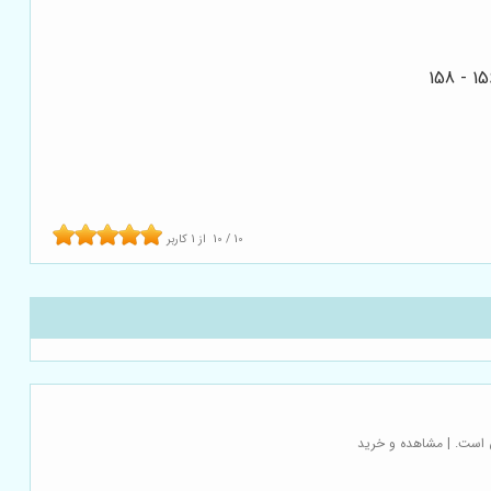
10
/
10
از
1
کاربر
 است. | مشاهده و خرید