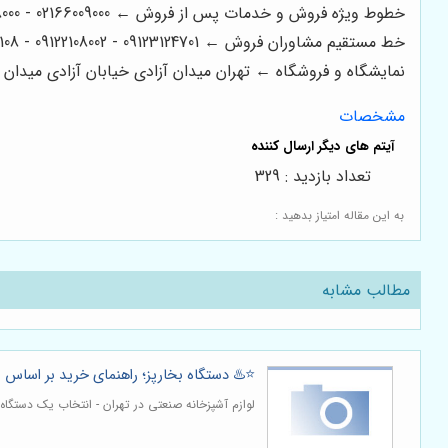
خطوط ویژه فروش و خدمات پس از فروش ← 02166009000 - 02166008000 - 02166006600 - 02166003300 - 02166003000
خط مستقیم مشاوران فروش ← 09123124701 - 09122108002 - 09122200108
نمایشگاه و فروشگاه ← تهران میدان آزادی خیابان آزادی میدان استاد معین خیابان ۲۱ متری جی بین طوس و
مشخصات
تعداد بازدید : 329
به این مقاله امتیاز بدهید :
مطالب مشابه
⭐️♨️ دستگاه بخارپز؛ راهنمای خرید بر اساس 
لوازم آشپزخانه صنعتی در تهران - انتخاب یک دستگ