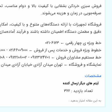
فروش سبزی خردکن بشقابی با کیفیت بالا و دوام مناسب، تجرب
صرفه‌جویی در زمان و هزینه می‌شوند.
فروشگاه تجهیزات با ارائه دستگاه‌های متنوع و با کیفیت، امکان
دقیق و مطمئن دستگاه اطمینان داشته باشند و فرآیند آماده‌سازی
خط ویژه ی چهار رقمی ← 6123-021
خطوط ویژه فروش و خدمات پس از فروش ← 02166009000 - 02166008000 - 02166006600 - 02166003300 - 02166003000
خط مستقیم مشاوران فروش ← 09123124701 - 09122108002 - 09122200108
نمایشگاه و فروشگاه ← تهران میدان آزادی خیابان آزادی میدان استاد معین خیابان ۲۱ متری جی بین طوس و
مشخصات
تعداد بازدید : 322
به این مقاله امتیاز بدهید :