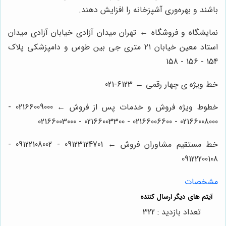
باشند و بهره‌وری آشپزخانه را افزایش دهند.
نمایشگاه و فروشگاه ← تهران میدان آزادی خیابان آزادی میدان
استاد معین خیابان ۲۱ متری جی بین طوس و دامپزشکی پلاک
154 - 156 - 158
خط ویژه ی چهار رقمی ← 6123-021
خطوط ویژه فروش و خدمات پس از فروش ← 02166009000 -
02166008000 - 02166006600 - 02166003300 - 02166003000
خط مستقیم مشاوران فروش ← 09123124701 - 09122108002 -
09122200108
مشخصات
تعداد بازدید : 322