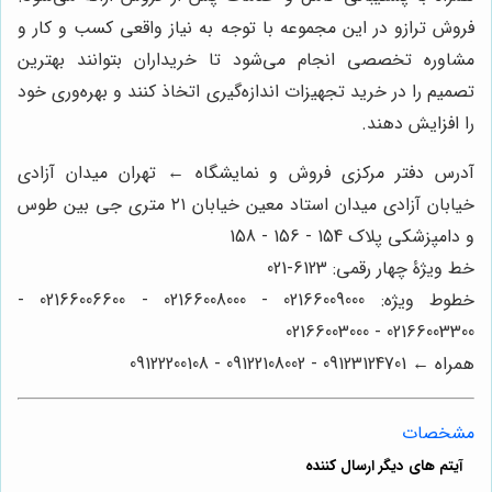
فروش ترازو در این مجموعه با توجه به نیاز واقعی کسب و کار و
مشاوره تخصصی انجام می‌شود تا خریداران بتوانند بهترین
تصمیم را در خرید تجهیزات اندازه‌گیری اتخاذ کنند و بهره‌وری خود
را افزایش دهند.
آدرس دفتر مرکزی فروش و نمایشگاه ← تهران میدان آزادی
خیابان آزادی میدان استاد معین خیابان ۲۱ متری جی بین طوس
و دامپزشکی پلاک 154 - 156 - 158
خط ویژۀ چهار رقمی: 6123-021
خطوط ویژه: 02166009000 - 02166008000 - 02166006600 -
02166003300 - 02166003000
همراه ← 09123124701 - 09122108002 - 09122200108
مشخصات