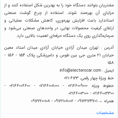
مشتریان بتوانند دستگاه خود را به بهترین شکل استفاده کنند و از
مزایای آن بهره‌مند شوند. استفاده از چرخ گوشت صنعتی
استاندارد باعث افزایش بهره‌وری، کاهش مشکلات عملیاتی و
ارتقای کیفیت محصولات نهایی در واحدهای صنعتی می‌شود و
سرمایه‌گذاری روی یک دستگاه حرفه‌ای اهمیت بالایی دارد.
آدرس : تهران میدان آزادی خیابان آزادی میدان استاد معین
خیابان ۲۱ متری جی بین طوس و دامپزشکی پلاک 154 - 156 -
158
ایمیل : info@electerocar.com
خط ویژۀ چهار رقمی: 6123-021
خطوط ویژه: 02166009000 - 02166008000 - 02166006600 -
02166003300 - 02166003000
همراه ← 09123124701 - 09122108002 - 09122200108
مشخصات