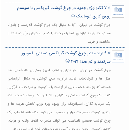
⭐️ 7 تکنولوژی جدید در چرخ گوشت گیربکسی با سیستم
روغن کاری اتوماتیک ⚙️
چرخ گوشت در تهران - آیا به دنبال یک چرخ گوشت قدرتمند و بادوام
هستید که بتواند نیازهای شما را در خانه یا کسب و کارتان برآورده کند؟. |
مشاهده و خرید
⭐️ 9 برند معتبر چرخ گوشت گیربکسی صنعتی با موتور
قدرتمند و کم صدا 2026 🤫
چرخ گوشت در تهران - در دنیای پرشتاب امروز، رستوران ها، قصابی ها،
هتل ها و کارخانجات تولید فرآورده های گوشتی به دنبال ابزارهایی
هستند که بتوانند حجم بالایی از گوشت را با کیفیت و سرعت بالا فرآوری
کنند. یک چرخ گوشت صنعتی با کارایی بالا، تنها یک وسیله نیست، بلکه
یک سرمایه گذاری استراتژیک برای بهبود بهره وری، کاهش هزینه ها و
ارتقای کیفیت محصولات نهایی محسوب می شود. متاسفانه، انتخاب یک
چرخ گوشت صنعتی نامناسب می تواند منجر به اتلاف وقت و هزینه،
کاهش کیفیت محصول و حتی آسیب به تجهیزات شود. این امر نه تنه