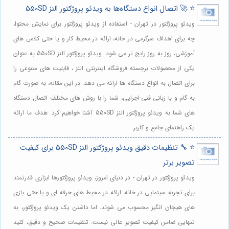
⭐️ 🚀 اتصال انواع دستگاه‌ها به ویدئو پروژکتور النز 550SD
ویدئو پروژکتور در تهران - استفاده از ویدئو پروژکتور برای نمایش محتوا،
چه برای اهداف سرگرمی در خانه، ارائه در محیط کار و یا حتی کلاس های
آموزشی، روز به روز رایج تر می شود. ویدئو پروژکتور النز 550SD به عنوان
یکی از محصولات برجسته فروشگاه اینترنتی النز ، قابلیت های متنوعی را
برای اتصال به انواع دستگاه ها ارائه می دهد. در این مقاله، به صورت گام
به گام و با زبانی فنی-اجرایی، شما را با روش های مختلف اتصال دستگاه
های شما به ویدئو پروژکتور النز 550SD آشنا خواهیم کرد. هدف ما ارائه
یک راهنمای جامع و کاربر
⭐️ 🔧 تنظیمات دقیق ویدئو پروژکتور النز 550SD برای کیفیت
تصویر برتر
ویدئو پروژکتور در تهران - در دنیای امروز، ویدئو پروژکتورها ابزاری قدرتمند
برای تجربه سینمایی در خانه، ارائه در محیط های حرفه ای و یا حتی بازی
های هیجان انگیز محسوب می شوند. اما داشتن یک ویدئو پروژکتور، به
تنهایی ضامن کیفیت تصویر عالی نیست. تنظیمات صحیح و دقیق، کلید