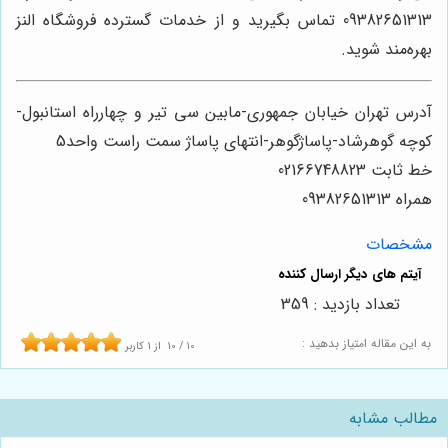
09382651313 تماس بگیرید و از خدمات گسترده فروشگاه النز
بهره‌مند شوید.
آدرس تهران خیابان جمهوری-مابین سی تیر و چهارراه استانبول-
کوچه گوهرشاد-پاساژگوهر-انتهای پاساژ سمت راست واحد5
خط ثابت 02166748823
همراه 09382651313
مشخصات
تعداد بازدید : 359
به این مقاله امتیاز بدهید :
10
/
10
از
1
کاربر
مطالب مشابه