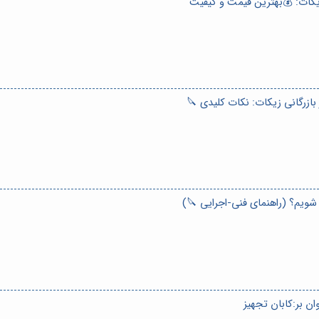
یکات: 💰بهترین قیمت و کیفیت
بازرگانی زیکات: نکات کلیدی 🔪
شویم؟ (راهنمای فنی-اجرایی 🔪)
ن بر:کابان تجهیز