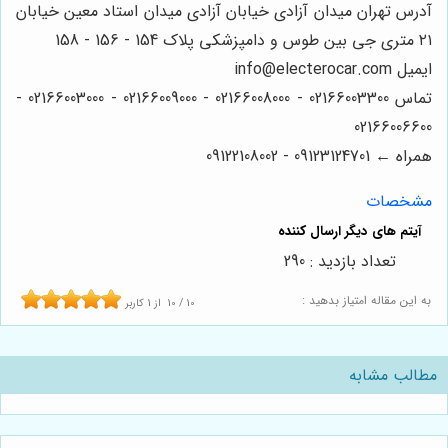
آدرس تهران میدان آزادی خیابان آزادی میدان استاد معین خیابان
۲۱ متری جی بین طوس و دامپزشکی پلاک 154 - 156 - 158
ایمیل info@electerocar.com
تماس 02166003300 - 02166008000 - 02166009000 - 02166003000 -
02166006600
همراه ← 09123124701 - 09122108002
مشخصات
تعداد بازدید : 290
به این مقاله امتیاز بدهید :
10
/
10
از
1
کاربر
مطالب مشابه