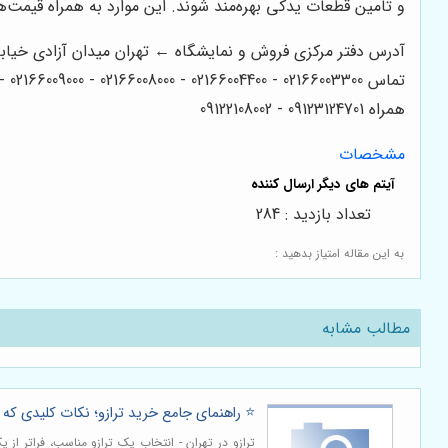
و تامین قطعات یدکی بهره‌مند شوند. این موارد به همراه قیمت
آدرس دفتر مرکزی فروش و نمایشگاه ← تهران میدان آزادی خیابان آزادی میدان استاد معین خیابان 
تماس 02166003300 - 02166004400 - 02166008000 - 02166009000 - 02166003000 - 02166006600
همراه 09123124701 - 09122108002
مشخصات
تعداد بازدید : 284
به این مقاله امتیاز بدهید :
مطالب مشابه
⭐️ راهنمای جامع خرید ترازو؛ نکات کلیدی که ق
ترازو در تهران - انتخاب یک ترازو مناسب، فراتر از