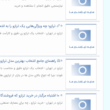
نیازسنجی دقیق انجام. | مشاهده و خرید
⭐️📏 ترازو؛ چه ویژگی‌هایی یک ترازو را به ا
ترازو در تهران - انتخاب یک ترازو ی دقیق و کارآمد،
⭐️⚖️ راهنمای جامع انتخاب بهترین مدل ترازو
ترازو در تهران - انتخاب یک ترازو دقیق و متناسب
شوند؛ چرا که تنوع بالای مدل ها در بازار، از ترازو
⭐️ ۱۰ اشتباه مرگبار در خرید ترازو که فروشندگان به شما نمی‌گویند! ⚖️
ترازو در تهران - خرید ترازو ، چه برای مصارف صنعت