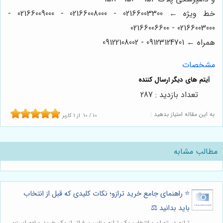
خط ویژه ← 02166003300 - 02166008000 - 02166009000 -
02166003000 - 02166006600
همراه ← 09123124701 - 09122108002
مشخصات
تعداد بازدید : 287
به این مقاله امتیاز بدهید :
10
/
10
از
1
کاربر
مطالب مشابه
⭐️ راهنمای جامع خرید ترازو؛ نکات کلیدی که قبل از انتخاب
باید بدانید ⚖️
ترازو در تهران - انتخاب یک ترازو مناسب، فراتر از یک خرید ساده است؛