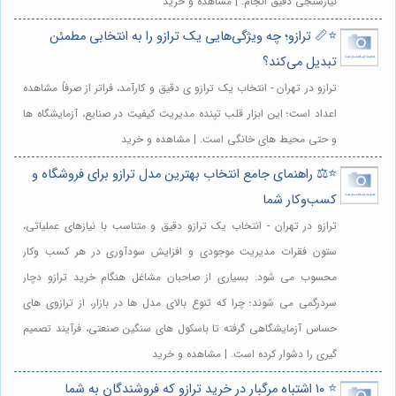
نیازسنجی دقیق انجام. | مشاهده و خرید
⭐️📏 ترازو؛ چه ویژگی‌هایی یک ترازو را به انتخابی مطمئن
تبدیل می‌کند؟
ترازو در تهران - انتخاب یک ترازو ی دقیق و کارآمد، فراتر از صرفاً مشاهده
اعداد است؛ این ابزار قلب تپنده مدیریت کیفیت در صنایع، آزمایشگاه ها
و حتی محیط های خانگی است. | مشاهده و خرید
⭐️⚖️ راهنمای جامع انتخاب بهترین مدل ترازو برای فروشگاه و
کسب‌وکار شما
ترازو در تهران - انتخاب یک ترازو دقیق و متناسب با نیازهای عملیاتی،
ستون فقرات مدیریت موجودی و افزایش سودآوری در هر کسب وکار
محسوب می شود. بسیاری از صاحبان مشاغل هنگام خرید ترازو دچار
سردرگمی می شوند؛ چرا که تنوع بالای مدل ها در بازار، از ترازوی های
حساس آزمایشگاهی گرفته تا باسکول های سنگین صنعتی، فرآیند تصمیم
گیری را دشوار کرده است. | مشاهده و خرید
⭐️ ۱۰ اشتباه مرگبار در خرید ترازو که فروشندگان به شما