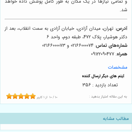
و تمامی نیازها در یک مکان به طور کامل پوشش داده خواهد
شد.
آدرس
: تهران، میدان آزادی، خیابان آزادی به سمت انقلاب، بعد از
دکتر هوشیار، پلاک 472، طبقه دوم، واحد 6
شماره‌های تماس
: 02166000074 و 02166000073
همراه
: 09122090477
مشخصات
تعداد بازدید : 356
به این مقاله امتیاز بدهید :
10
/
10
از
1
کاربر
مطالب مشابه