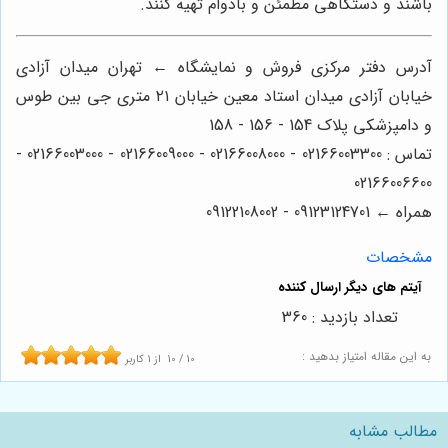
باشند و دستگاهی مطمئن و بادوام تهیه کنند.
آدرس دفتر مرکزی فروش و نمایشگاه ← تهران میدان آزادی
خیابان آزادی میدان استاد معین خیابان ۲۱ متری جی بین طوس
و دامپزشکی پلاک 154 - 156 - 158
تماس : 02166003300 - 02166008000 - 02166009000 - 02166003000 -
02166006600
همراه ← 09123124701 - 09122108002
مشخصات
تعداد بازدید : 360
به این مقاله امتیاز بدهید :
10
/
10
از
1
کاربر
مطالب مشابه