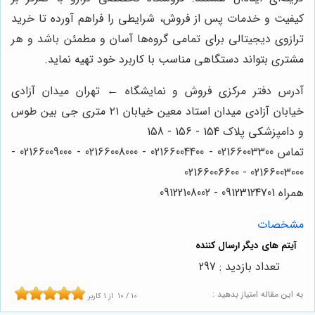
کیفیت و خدمات پس از فروش، شرایطی را فراهم آورده تا خرید
ترازوی دیجیتالی برای تمامی گروه‌ها آسان و مطمئن باشد و هر
مشتری بتواند دستگاهی مناسب با کاربرد خود تهیه نماید.
آدرس دفتر مرکزی فروش و نمایشگاه ← تهران میدان آزادی
خیابان آزادی میدان استاد معین خیابان ۲۱ متری جی بین طوس
و دامپزشکی پلاک 154 - 156 - 158
تماس 02166003300 - 02166004400 - 02166008000 - 02166009000 -
02166003000 - 02166006600
همراه 09123124701 - 09122108002
مشخصات
تعداد بازدید : 297
به این مقاله امتیاز بدهید :
10
/
10
از
1
کاربر