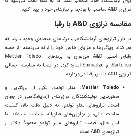
برای آزمایشگاه خود انتخاب کنند. ما به شما کمک می‌کنیم تا
ترازوی A&D مناسب با بودجه و نیازهای خود را پیدا کنید.
مقایسه ترازوی A&D با رقبا
در بازار ترازوهای آزمایشگاهی، برندهای متعددی وجود دارند که
هر کدام ویژگی‌ها و مزایای خاص خود را ارائه می‌دهند. از جمله
رقبای اصلی A&D می‌توان به برندهای Mettler Toledo،
Sartorius، و Shimadzu اشاره کرد. در اینجا به مقایسه اجمالی
ترازوی A&D با این رقبا می‌پردازیم:
Mettler Toledo:
متلر تولدو، یکی از بزرگترین و
معتبرترین تولیدکنندگان ترازوهای آزمایشگاهی در جهان
است. ترازوهای متلر تولدو، به دلیل دقت بالا، کیفیت
ساخت عالی، و نوآوری‌های فناورانه، شناخته شده‌اند. با
این حال، قیمت ترازوهای متلر تولدو معمولاً بالاتر از
ترازوهای A&D است.