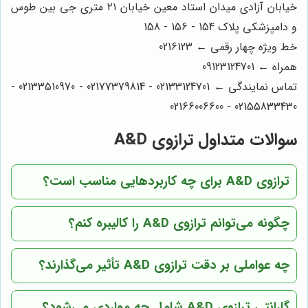
خیابان آزادی میدان استاد معین خیابان ۲۱ متری جی بین طوس
و دامپزشکی پلاک 154 - 156 - 158
خط ویژه چهار رقمی ← 0216123
همراه ← 09123124701
تماس نمایندگی ← 02133124701 - 02177379814 - 02133510970 -
02155833430 - 02166006600
سوالات متداول ترازوی A&D
ترازوی A&D برای چه کاربردهایی مناسب است؟
چگونه می‌توانم ترازوی A&D را کالیبره کنم؟
چه عواملی بر دقت ترازوی A&D تأثیر می‌گذارند؟
گارانتی ترازوی A&D شامل چه مواردی می‌شود؟