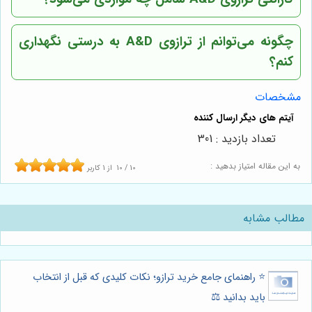
چگونه می‌توانم از ترازوی A&D به درستی نگهداری
کنم؟
مشخصات
تعداد بازدید : 301
به این مقاله امتیاز بدهید :
10
/
10
از
1
کاربر
مطالب مشابه
⭐️ راهنمای جامع خرید ترازو؛ نکات کلیدی که قبل از انتخاب
باید بدانید ⚖️